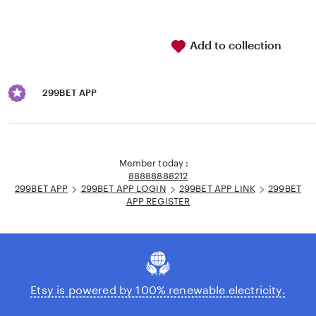
Add to collection
299BET APP
Loading...
Member today :
88888888212
299BET APP
299BET APP LOGIN
299BET APP LINK
299BET
APP REGISTER
Etsy is powered by 100% renewable electricity.