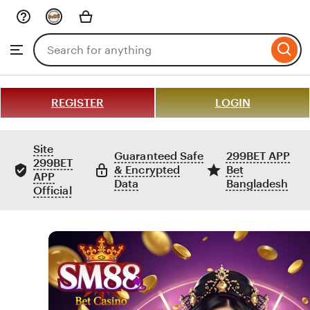
Skip
to
Search
Browse
ontent
for
items
or
shops
REGISTER
LOGIN
Site
Guaranteed Safe
299BET APP
299BET
& Encrypted
Bet
APP
Data
Bangladesh
Official