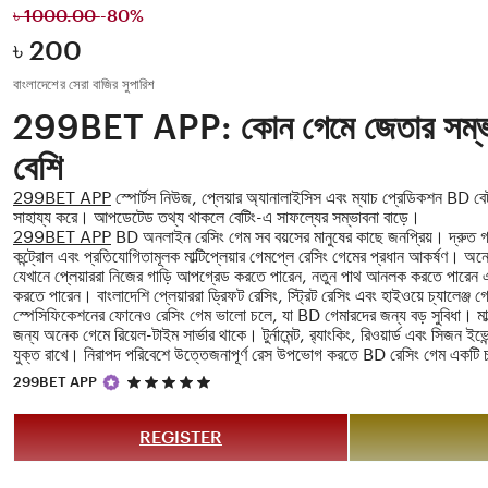
৳ 1000.00
-80%
Price:
৳ 200
বাংলাদেশের সেরা বাজির সুপারিশ
299BET APP: কোন গেমে জেতার সম্ভাব
বেশি
299BET APP
স্পোর্টস নিউজ, প্লেয়ার অ্যানালাইসিস এবং ম্যাচ প্রেডিকশন BD বে
সাহায্য করে। আপডেটেড তথ্য থাকলে বেটিং-এ সাফল্যের সম্ভাবনা বাড়ে।
299BET APP
BD অনলাইন রেসিং গেম সব বয়সের মানুষের কাছে জনপ্রিয়। দ্রুত গাড়ি
কন্ট্রোল এবং প্রতিযোগিতামূলক মাল্টিপ্লেয়ার গেমপ্লে রেসিং গেমের প্রধান আকর্ষণ। অন
যেখানে প্লেয়াররা নিজের গাড়ি আপগ্রেড করতে পারেন, নতুন পাথ আনলক করতে পারেন এব
করতে পারেন। বাংলাদেশি প্লেয়াররা ড্রিফট রেসিং, স্ট্রিট রেসিং এবং হাইওয়ে চ্যালেঞ্জ
স্পেসিফিকেশনের ফোনেও রেসিং গেম ভালো চলে, যা BD গেমারদের জন্য বড় সুবিধা। মাল্ট
জন্য অনেক গেমে রিয়েল-টাইম সার্ভার থাকে। টুর্নামেন্ট, র‍্যাংকিং, রিওয়ার্ড এবং সিজন ইভে
যুক্ত রাখে। নিরাপদ পরিবেশে উত্তেজনাপূর্ণ রেস উপভোগ করতে BD রেসিং গেম একটি চ
5
299BET APP
out
of
5
REGISTER
stars