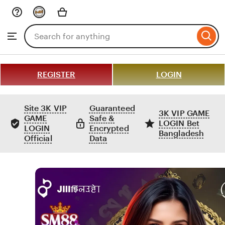
Skip
to
Search
Browse
ontent
for
items
or
shops
REGISTER
LOGIN
Site 3K VIP
Guaranteed
3K VIP GAME
GAME
Safe &
LOGIN Bet
LOGIN
Encrypted
Bangladesh
Official
Data