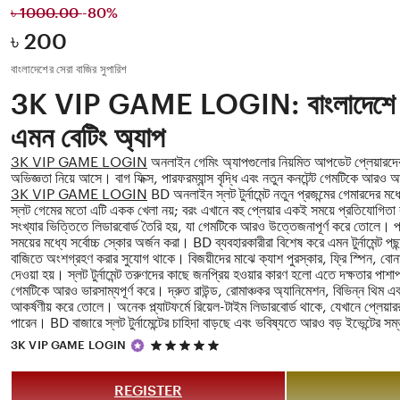
৳ 1000.00
-80%
Price:
৳ 200
বাংলাদেশের সেরা বাজির সুপারিশ
3K VIP GAME LOGIN: বাংলাদেশে দ্রু
এমন বেটিং অ্যাপ
3K VIP GAME LOGIN
অনলাইন গেমিং অ্যাপগুলোর নিয়মিত আপডেট প্লেয়ারদে
অভিজ্ঞতা নিয়ে আসে। বাগ ফিক্স, পারফরম্যান্স বৃদ্ধি এবং নতুন কনটেন্ট গেমটিকে আরও
3K VIP GAME LOGIN
BD অনলাইন স্লট টুর্নামেন্ট নতুন প্রজন্মের গেমারদের মধ
স্লট গেমের মতো এটি একক খেলা নয়; বরং এখানে বহু প্লেয়ার একই সময়ে প্রতিযোগিতা কর
সংখ্যার ভিত্তিতে লিডারবোর্ড তৈরি হয়, যা গেমটিকে আরও উত্তেজনাপূর্ণ করে তোলে। প্রতি
সময়ের মধ্যে সর্বোচ্চ স্কোর অর্জন করা। BD ব্যবহারকারীরা বিশেষ করে এমন টুর্নামেন্ট পছন্
বাজিতে অংশগ্রহণ করার সুযোগ থাকে। বিজয়ীদের মাঝে ক্যাশ পুরস্কার, ফ্রি স্পিন, বোনাস 
দেওয়া হয়। স্লট টুর্নামেন্ট তরুণদের কাছে জনপ্রিয় হওয়ার কারণ হলো এতে দক্ষতার পাশাপ
গেমটিকে আরও ভারসাম্যপূর্ণ করে। দ্রুত রাউন্ড, রোমাঞ্চকর অ্যানিমেশন, বিভিন্ন থিম এবং 
আকর্ষণীয় করে তোলে। অনেক প্ল্যাটফর্মে রিয়েল-টাইম লিডারবোর্ড থাকে, যেখানে প্লেয়
পারেন। BD বাজারে স্লট টুর্নামেন্টের চাহিদা বাড়ছে এবং ভবিষ্যতে আরও বড় ইভেন্টের সম
5
3K VIP GAME LOGIN
out
of
5
REGISTER