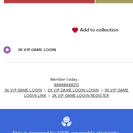
stars
Add to collection
3K VIP GAME LOGIN
Loading...
Member today :
88888888212
3K VIP GAME LOGIN
3K VIP GAME LOGIN LOGIN
3K VIP GAME
LOGIN LINK
3K VIP GAME LOGIN REGISTER
Etsy is powered by 100% renewable electricity.