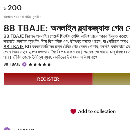
Price:
৳ 200
বাংলাদেশের সেরা বাজির সুপারিশ
88 TBAJE: অনলাইন ব্ল্যাকজ্যাক গেম শ
88 TBAJE
নিরাপদ অনলাইন পেমেন্ট সিস্টেম গেমিং অভিজ্ঞতাকে আরও উন্নত করেছে।
সহজেই মোবাইল ব্যাংকিং দিয়ে ডিপোজিট এবং উইথড্র করতে পারেন, যা গেমিংকে আর
88 TBAJE
BD ব্যবহারকারীদের জন্য টেবিল গেম যেমন পোকার, রুলেট, ব্যাকারাত এবং 
গেমে নিয়ম সহজ হলেও দক্ষতা ও ধৈর্যের প্রয়োজন হয়। অনেক খেলোয়াড় বন্ধুবান্ধবে
পান। টেবিল গেমের বৈচিত্র্য ব্যবহারকারীদের দীর্ঘ সময় সক্রিয় রাখে।
5
88 TBAJE
out
of
5
REGISTER
stars
Add to collection