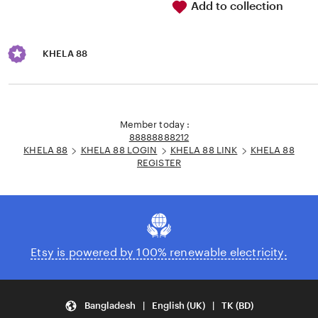
Add to collection
KHELA 88
Loading...
Member today :
88888888212
KHELA 88
KHELA 88 LOGIN
KHELA 88 LINK
KHELA 88
REGISTER
Etsy is powered by 100% renewable electricity.
Bangladesh | English (UK) | TK (BD)