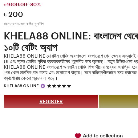
৳ 1000.00
-80%
Price:
৳ 200
বাংলাদেশের সেরা বাজির সুপারিশ
KHELA88 ONLINE: বাংলাদেশ থেকে
১০টি বেটিং অ্যাপ
KHELA88 ONLINE
মোবাইল গেমিং অ্যাপগুলো বাংলাদেশে গেম খেলার অভ্যাসই
UI এবং দ্রুত লোডিং সুবিধা ব্যবহারকারীদের পছন্দনীয় করে তুলেছে। নতুন রিলিজগুলো
KHELA88 ONLINE
বাংলাদেশে অনলাইন গেমিং শিক্ষার্থীদের মধ্যেও জনপ্রিয় হয
গেম খেলে মানসিক চাপ কমায় এবং মনোযোগ বাড়ায়। তবে দায়িত্বশীলভাবে সময় ম্যানেজ কর
পড়াশোনায় কোনো প্রভাব না পড়ে।
5
KHELA88 ONLINE
out
of
5
REGISTER
stars
Add to collection