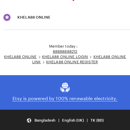
KHELA88 ONLINE
Loading...
Member today :
88888888212
KHELA88 ONLINE
KHELA88 ONLINE LOGIN
KHELA88 ONLINE
LINK
KHELA88 ONLINE REGISTER
Etsy is powered by 100% renewable electricity.
Bangladesh | English (UK) | TK (BD)