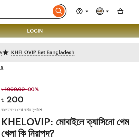
LOGIN
a
KHELOVIP Bet Bangladesh
ER
৳ 1000.00
-80%
Price:
৳ 200
বাংলাদেশের সেরা বাজির সুপারিশ
KHELOVIP: মোবাইলে ক্যাসিনো গেম
খেলা কি নিরাপদ?