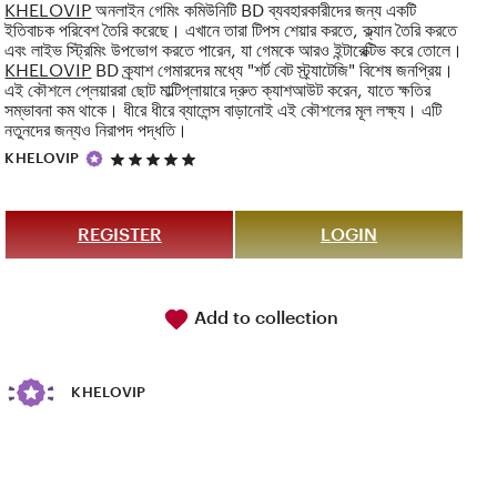
KHELOVIP
অনলাইন গেমিং কমিউনিটি BD ব্যবহারকারীদের জন্য একটি
ইতিবাচক পরিবেশ তৈরি করেছে। এখানে তারা টিপস শেয়ার করতে, ক্ল্যান তৈরি করতে
এবং লাইভ স্ট্রিমিং উপভোগ করতে পারেন, যা গেমকে আরও ইন্টারেক্টিভ করে তোলে।
KHELOVIP
BD ক্র্যাশ গেমারদের মধ্যে "শর্ট বেট স্ট্র্যাটেজি" বিশেষ জনপ্রিয়।
এই কৌশলে প্লেয়াররা ছোট মাল্টিপ্লায়ারে দ্রুত ক্যাশআউট করেন, যাতে ক্ষতির
সম্ভাবনা কম থাকে। ধীরে ধীরে ব্যালেন্স বাড়ানোই এই কৌশলের মূল লক্ষ্য। এটি
নতুনদের জন্যও নিরাপদ পদ্ধতি।
5
KHELOVIP
out
of
5
stars
REGISTER
LOGIN
Add to collection
KHELOVIP