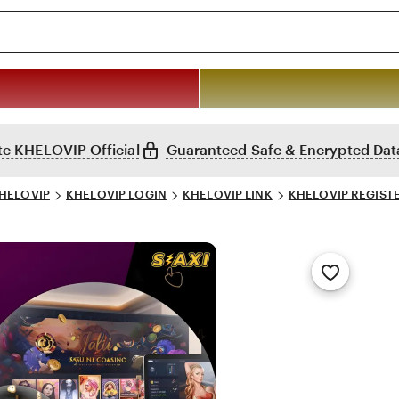
te KHELOVIP Official
Guaranteed Safe & Encrypted Dat
HELOVIP
KHELOVIP LOGIN
KHELOVIP LINK
KHELOVIP REGIST