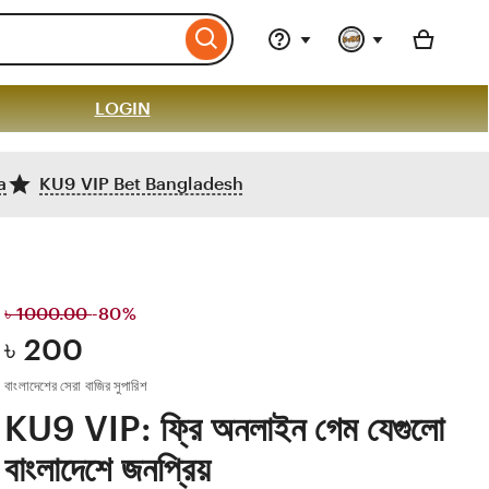
LOGIN
a
KU9 VIP Bet Bangladesh
৳ 1000.00
-80%
Price:
৳ 200
বাংলাদেশের সেরা বাজির সুপারিশ
KU9 VIP: ফ্রি অনলাইন গেম যেগুলো
বাংলাদেশে জনপ্রিয়