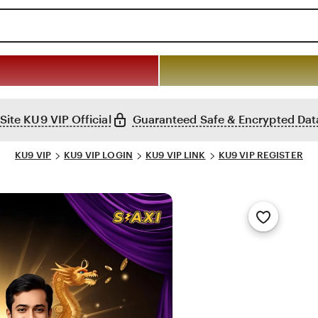
Site KU9 VIP Official
Guaranteed Safe & Encrypted Dat
KU9 VIP
KU9 VIP LOGIN
KU9 VIP LINK
KU9 VIP REGISTER