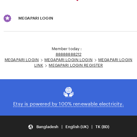
MEGAPARI LOGIN
Loading...
Member today :
88888888212
MEGAPARI LOGIN
MEGAPARI LOGIN LOGIN
MEGAPARI LOGIN
LINK
MEGAPARI LOGIN REGISTER
Etsy is powered by 100% renewable electricity.
Bangladesh | English (UK) | TK (BD)