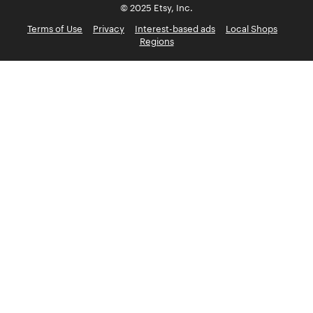
© 2025 Etsy, Inc.
Terms of Use
Privacy
Interest-based ads
Local Shops
Regions