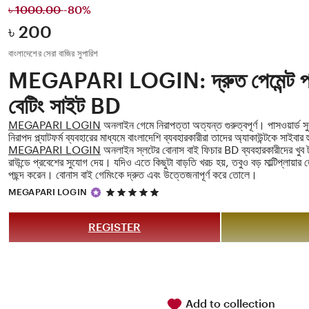
৳ 1000.00
-80%
Price:
৳ 200
বাংলাদেশের সেরা বাজির সুপারিশ
MEGAPARI LOGIN: দ্রুত পেমেন্ট পাও
বেটিং সাইট BD
MEGAPARI LOGIN
অনলাইন গেমে নিরাপত্তা অত্যন্ত গুরুত্বপূর্ণ। পাসওয়ার্ড স
নিরাপদ প্ল্যাটফর্ম ব্যবহারের মাধ্যমে বাংলাদেশি ব্যবহারকারীরা তাদের অ্যাকাউন্টকে সাইব
MEGAPARI LOGIN
অনলাইন স্লটের বোনাস বাই ফিচার BD ব্যবহারকারীদের খুব ট
রাউন্ডে প্রবেশের সুযোগ দেয়। যদিও এতে কিছুটা বাড়তি খরচ হয়, তবুও বড় মাল্টিপ্লায়
পছন্দ করেন। বোনাস বাই গেমিংকে দ্রুত এবং উত্তেজনাপূর্ণ করে তোলে।
5
MEGAPARI LOGIN
out
of
5
REGISTER
stars
Add to collection