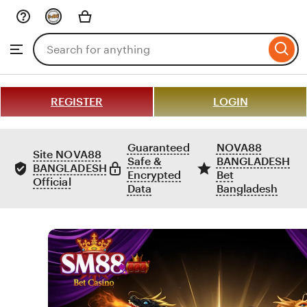
Skip
to
Search
Browse
ontent
for
items
or
shops
REGISTER
LOGIN
Guaranteed
NOVA88
Site NOVA88
Safe &
BANGLADESH
BANGLADESH
Encrypted
Bet
Official
Data
Bangladesh