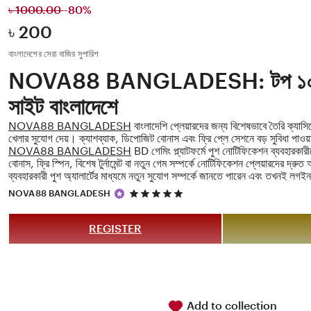
৳ 1000.00
-80%
Price:
৳ 200
বাংলাদেশের সেরা বাজির সুপারিশ
NOVA88 BANGLADESH: টপ ১০ অ
সাইট বাংলাদেশে
NOVA88 BANGLADESH
বাংলাদেশি প্লেয়ারদের জন্য বিশেষভাবে তৈরি ক্যাসি
খেলার সুযোগ দেয়। ক্যাশব্যাক, ডিপোজিট বোনাস এবং ফ্রি প্লে সেশনে বড় সুবিধা পাওয়
NOVA88 BANGLADESH
BD গেমিং প্ল্যাটফর্মে পুশ নোটিফিকেশন ব্যবহারক
বোনাস, ফ্রি স্পিন, বিশেষ টুর্নামেন্ট বা নতুন গেম সম্পর্কে নোটিফিকেশন প্লেয়ারদের 
ব্যবহারকারী পুশ অ্যালার্টের মাধ্যমে নতুন সুযোগ সম্পর্কে জানতে পারেন এবং তখনই লগ
5
NOVA88 BANGLADESH
out
of
5
REGISTER
stars
Add to collection