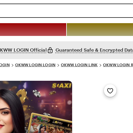
OKWW LOGIN Official
Guaranteed Safe & Encrypted Dat
OGIN
OKWW LOGIN LOGIN
OKWW LOGIN LINK
OKWW LOGIN R