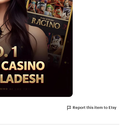
Report this item to Etsy