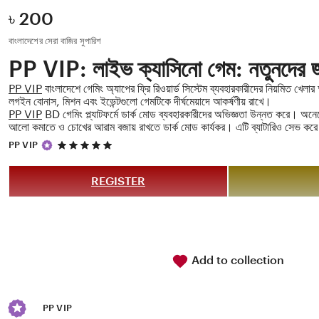
Price:
৳ 200
বাংলাদেশের সেরা বাজির সুপারিশ
PP VIP: লাইভ ক্যাসিনো গেম: নতুনদের জন্
PP VIP
বাংলাদেশে গেমিং অ্যাপের ফ্রি রিওয়ার্ড সিস্টেম ব্যবহারকারীদের নিয়মিত খেল
লগইন বোনাস, মিশন এবং ইভেন্টগুলো গেমটিকে দীর্ঘমেয়াদে আকর্ষণীয় রাখে।
PP VIP
BD গেমিং প্ল্যাটফর্মে ডার্ক মোড ব্যবহারকারীদের অভিজ্ঞতা উন্নত করে। অনেকেই
আলো কমাতে ও চোখের আরাম বজায় রাখতে ডার্ক মোড কার্যকর। এটি ব্যাটারিও সেভ করে এ
5
PP VIP
out
of
5
REGISTER
stars
Add to collection
PP VIP