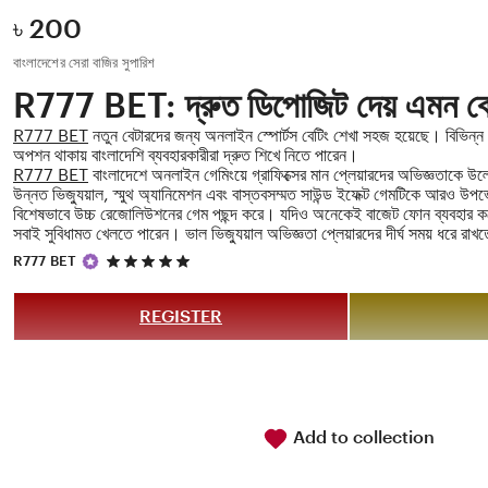
Price:
৳ 200
বাংলাদেশের সেরা বাজির সুপারিশ
R777 BET: দ্রুত ডিপোজিট দেয় এমন বে
R777 BET
নতুন বেটারদের জন্য অনলাইন স্পোর্টস বেটিং শেখা সহজ হয়েছে। বিভিন্
অপশন থাকায় বাংলাদেশি ব্যবহারকারীরা দ্রুত শিখে নিতে পারেন।
R777 BET
বাংলাদেশে অনলাইন গেমিংয়ে গ্রাফিক্সের মান প্লেয়ারদের অভিজ্ঞতাকে উ
উন্নত ভিজ্যুয়াল, স্মুথ অ্যানিমেশন এবং বাস্তবসম্মত সাউন্ড ইফেক্ট গেমটিকে আরও উপ
বিশেষভাবে উচ্চ রেজোলিউশনের গেম পছন্দ করে। যদিও অনেকেই বাজেট ফোন ব্যবহার কর
সবাই সুবিধামত খেলতে পারেন। ভাল ভিজ্যুয়াল অভিজ্ঞতা প্লেয়ারদের দীর্ঘ সময় ধরে রাখ
5
R777 BET
out
of
5
REGISTER
stars
Add to collection