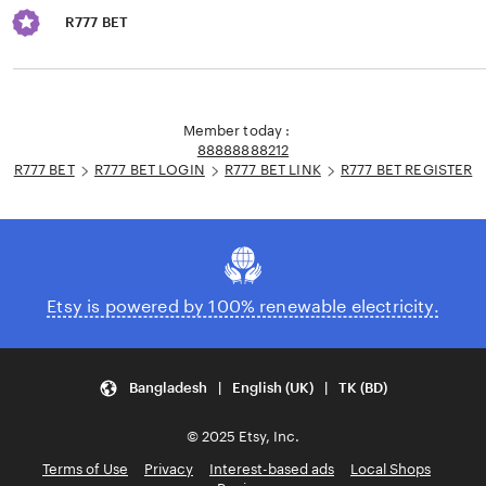
R777 BET
Loading...
Member today :
88888888212
R777 BET
R777 BET LOGIN
R777 BET LINK
R777 BET REGISTER
Etsy is powered by 100% renewable electricity.
Bangladesh | English (UK) | TK (BD)
© 2025 Etsy, Inc.
Terms of Use
Privacy
Interest-based ads
Local Shops