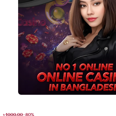
৳ 1000.00
-80%