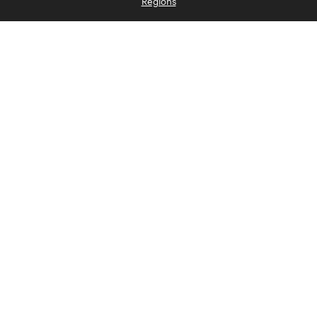
Regions