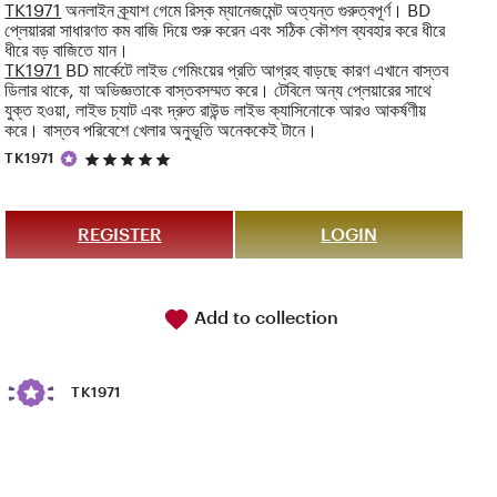
TK1971
অনলাইন ক্র্যাশ গেমে রিস্ক ম্যানেজমেন্ট অত্যন্ত গুরুত্বপূর্ণ। BD
প্লেয়াররা সাধারণত কম বাজি দিয়ে শুরু করেন এবং সঠিক কৌশল ব্যবহার করে ধীরে
ধীরে বড় বাজিতে যান।
TK1971
BD মার্কেটে লাইভ গেমিংয়ের প্রতি আগ্রহ বাড়ছে কারণ এখানে বাস্তব
ডিলার থাকে, যা অভিজ্ঞতাকে বাস্তবসম্মত করে। টেবিলে অন্য প্লেয়ারের সাথে
যুক্ত হওয়া, লাইভ চ্যাট এবং দ্রুত রাউন্ড লাইভ ক্যাসিনোকে আরও আকর্ষণীয়
করে। বাস্তব পরিবেশে খেলার অনুভূতি অনেককেই টানে।
5
TK1971
out
of
5
stars
REGISTER
LOGIN
Add to collection
TK1971