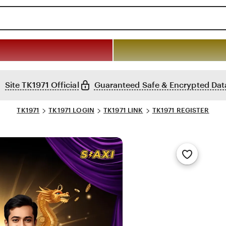
Site TK1971 Official
Guaranteed Safe & Encrypted Dat
TK1971
TK1971 LOGIN
TK1971 LINK
TK1971 REGISTER